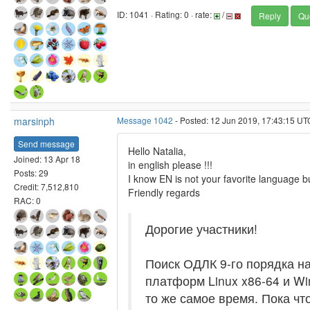
ID: 1041 · Rating: 0 · rate:
/
Reply
Qu
marsinph
Message 1042
- Posted: 12 Jun 2019, 17:43:15 UT
Send message
Hello Natalia,
Joined: 13 Apr 18
in english please !!!
Posts: 29
I know EN is not your favorite language but
Credit: 7,512,810
Friendly regards
RAC: 0
Дорогие участники!
Поиск ОДЛК 9-го порядка н
платформ Linux x86-64 и Wi
то же самое время. Пока чт