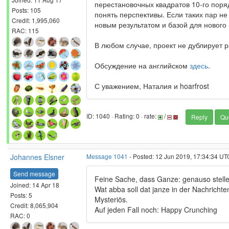
перестановочных квадратов 10-го поря
Posts: 105
понять перспективы. Если таких пар не
Credit: 1,995,060
новым результатом и базой для нового 
RAC: 115
В любом случае, проект не дублирует
Обсуждение на английском
здесь
.
С уважением, Наталия и hoarfrost
ID: 1040 · Rating: 0 · rate:
/
Reply
Qu
Johannes Elsner
Message 1041
- Posted: 12 Jun 2019, 17:34:34 UT
Send message
Feine Sache, dass Ganze: genauso stelle
Joined: 14 Apr 18
Wat abba soll dat janze in der Nachrich
Posts: 5
Mysteriös.
Credit: 8,065,904
Auf jeden Fall noch: Happy Crunching
RAC: 0