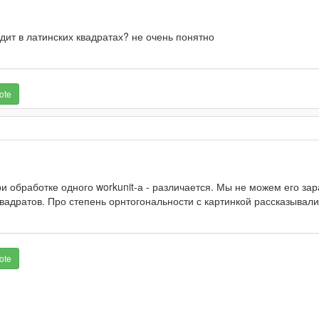
лядит в латинских квадратах? не очень понятно
ote
C
и обработке одного workunit-а - различается. Мы не можем его зар
квадратов. Про степень орнтогональности с картинкой рассказывали
ote