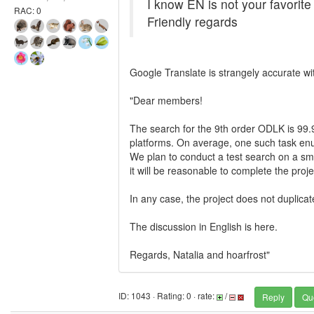
I know EN is not your favorite
RAC: 0
Friendly regards
Google Translate is strangely accurate wit
"Dear members!
The search for the 9th order ODLK is 99.
platforms. On average, one such task enu
We plan to conduct a test search on a smal
it will be reasonable to complete the proje
In any case, the project does not duplic
The discussion in English is here.
Regards, Natalia and hoarfrost"
ID: 1043 · Rating: 0 · rate:
/
Reply
Qu