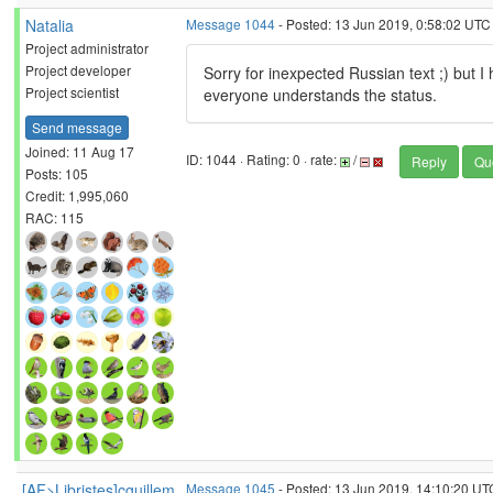
Natalia
Message 1044
- Posted: 13 Jun 2019, 0:58:02 UTC
Project administrator
Project developer
Sorry for inexpected Russian text ;) but 
Project scientist
everyone understands the status.
Send message
Joined: 11 Aug 17
ID: 1044 · Rating: 0 · rate:
/
Reply
Qu
Posts: 105
Credit: 1,995,060
RAC: 115
[AF>Libristes]cguillem
Message 1045
- Posted: 13 Jun 2019, 14:10:20 UT