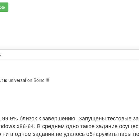
ote
C
 is universal on Boinc !!!
а 99.9% близок к завершению. Запущены тестовые за
ndows x86-64. В среднем одно такое задание осущес
о ни в одном задании не удалось обнаружить пары п