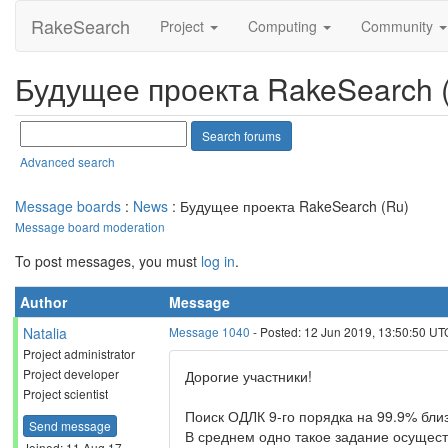
RakeSearch
Project
Computing
Community
Будущее проекта RakeSearch 
Advanced search
Message boards
:
News
: Будущее проекта RakeSearch (Ru)
Message board moderation
To post messages, you must
log in
.
Author
Message
Natalia
Message 1040
- Posted: 12 Jun 2019, 13:50:50 UT
Project administrator
Project developer
Дорогие участники!
Project scientist
Поиск ОДЛК 9-го порядка на 99.9% бли
Send message
В среднем одно такое задание осущест
Joined: 11 Aug 17