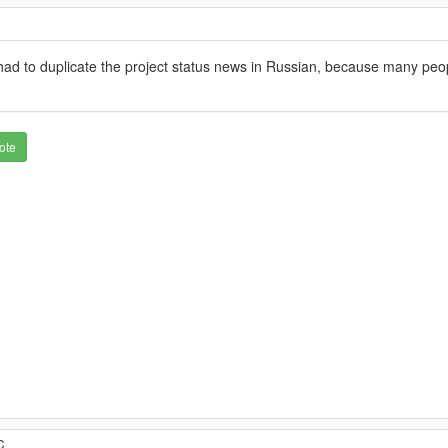
I had to duplicate the project status news in Russian, because many peop
ote
C