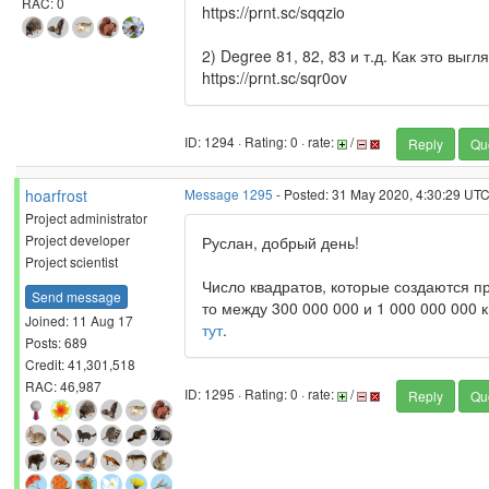
RAC: 0
https://prnt.sc/sqqzio
2) Degree 81, 82, 83 и т.д. Как это выг
https://prnt.sc/sqr0ov
ID: 1294 · Rating: 0 · rate:
/
Reply
Qu
hoarfrost
Message 1295
- Posted: 31 May 2020, 4:30:29 UT
Project administrator
Project developer
Руслан, добрый день!
Project scientist
Число квадратов, которые создаются пр
Send message
то между 300 000 000 и 1 000 000 000 
Joined: 11 Aug 17
тут
.
Posts: 689
Credit: 41,301,518
RAC: 46,987
ID: 1295 · Rating: 0 · rate:
/
Reply
Qu