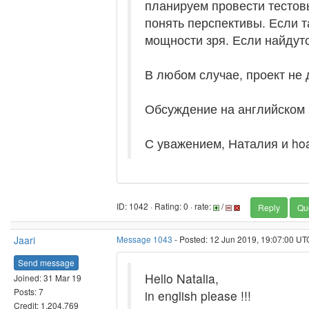
планируем провести тестов
понять перспективы. Если т
мощности зря. Если найдутс
В любом случае, проект не
Обсуждение на английском
С уважением, Наталия и hoa
ID: 1042 · Rating: 0 · rate:
/
Reply
Qu
Jaari
Message 1043
- Posted: 12 Jun 2019, 19:07:00 UT
Send message
Hello Natalia,
Joined: 31 Mar 19
Posts: 7
in english please !!!
Credit: 1,204,769